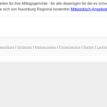
en für ihre Mittagsgerichte - für alle diejenigen für die es schn
ie sich von Naumburg Regional kostenfrei
Mittagstisch-Angebot
 Naumburg
|
Girokonto
|
Kleinanzeigen
|
Firmenservice
|
Garten
|
Lache